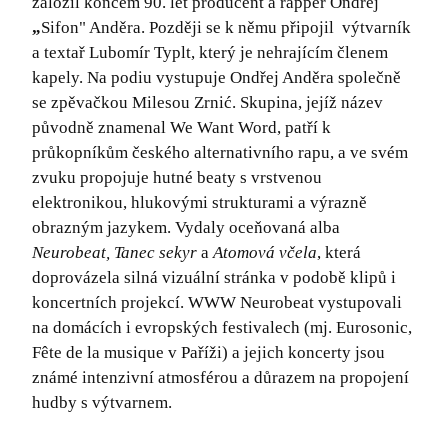
založil koncem 90. let producent a rapper Ondřej
„
Sifon" Anděra. Později se k němu připojil výtvarník
a textař Lubomír Typlt, který je nehrajícím členem
kapely. Na podiu vystupuje Ondřej Anděra společně
se zpěvačkou Milesou Zrnić. Skupina, jejíž název
původně znamenal We Want Word, patří k
průkopníkům českého alternativního rapu, a ve svém
zvuku propojuje hutné beaty s vrstvenou
elektronikou, hlukovými strukturami a výrazně
obrazným jazykem. Vydaly oceňovaná alba
Neurobeat, Tanec sekyr
a
Atomová včela
, která
doprovázela silná vizuální stránka v podobě klipů i
koncertních projekcí. WWW Neurobeat vystupovali
na domácích i evropských festivalech (mj. Eurosonic,
Fête de la musique v Paříži) a jejich koncerty jsou
známé intenzivní atmosférou a důrazem na propojení
hudby s výtvarnem.