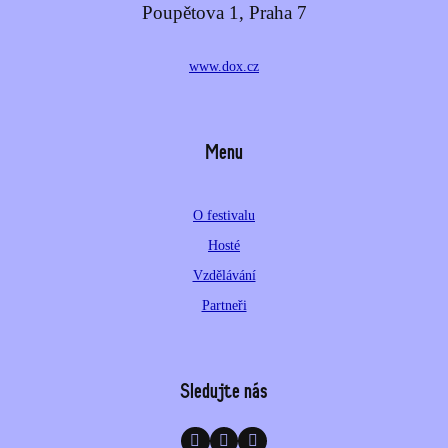
Poupětova 1, Praha 7
www.dox.cz
Menu
O festivalu
Hosté
Vzdělávání
Partneři
Sledujte nás