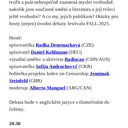
tvořit a psát nebezpečně znamená myslet svobodně,
nakolik jsou současné umění a literatura a její tvůrci
ještě svobodní? A co my, jejich publikum? Otázky pro
hosty (nejen) úvodní debaty festivalu FALL 2025.
Hosté:
spisovatelka
Radka Denemarková
(CZE)
spisovatel
Daniel Kehlmann
(DEU)
vizuální umělec a aktivista
Badiucao
(CHN/AUS)
spisovatelka
Sofija Andruchovyč
(UKR)
ředitelka projektu Index on Censorship
Jemimah
Steinfeld
(GBR)
moderuje
Alberto Manguel
(ARG/CAN)
Debata bude v anglickém jazyce s tlumočením do
češtiny.
20.30