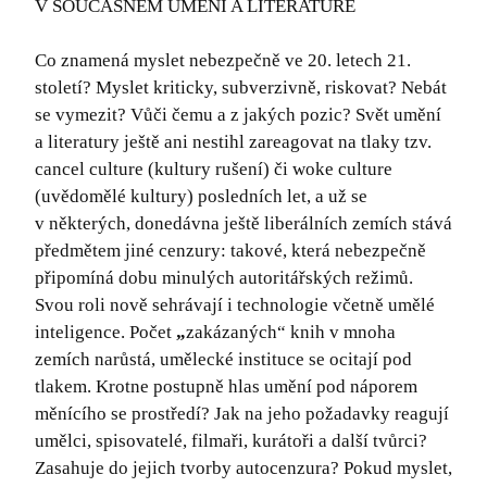
V SOUČASNÉM UMĚNÍ A LITERATUŘE
Co znamená myslet nebezpečně ve 20. letech 21.
století? Myslet kriticky, subverzivně, riskovat? Nebát
se vymezit? Vůči čemu a z jakých pozic? Svět umění
a literatury ještě ani nestihl zareagovat na tlaky tzv.
cancel culture (kultury rušení) či woke culture
(uvědomělé kultury) posledních let, a už se
v některých, donedávna ještě liberálních zemích stává
předmětem jiné cenzury: takové, která nebezpečně
připomíná dobu minulých autoritářských režimů.
Svou roli nově sehrávají i technologie včetně umělé
inteligence. Počet
„
zakázaných“ knih v mnoha
zemích narůstá, umělecké instituce se ocitají pod
tlakem. Krotne postupně hlas umění pod náporem
měnícího se prostředí? Jak na jeho požadavky reagují
umělci, spisovatelé, filmaři, kurátoři a další tvůrci?
Zasahuje do jejich tvorby autocenzura? Pokud myslet,