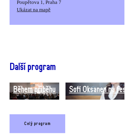
Poupětova 1, Praha 7
Ukázat na mapě
Další program
Během příběhu
Sofi Oksanen na festi
Celý program