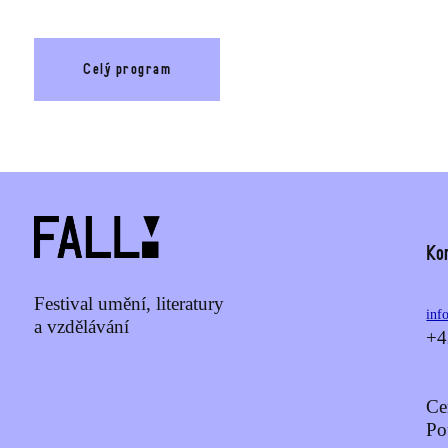
Celý program
Ko
Festival umění, literatury
inf
a vzdělávání
+4
Ce
Po