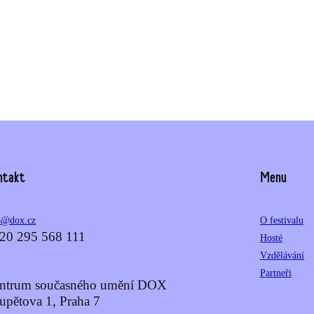
ntakt
Menu
o@dox.cz
O festivalu
20 295 568 111
Hosté
Vzdělávání
Partneři
ntrum současného umění DOX
upětova 1, Praha 7