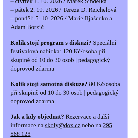
– čtvrtek 1. 10. 2026 / Marek Šindelka
– pátek 2. 10. 2026 / Tereza D. Reichelová
– pondělí 5. 10. 2026 / Marie Iljašenko a
Adam Borzič
Kolik stojí program s diskuzí?
Speciální
festivalová nabídka: 120 Kč/osoba při
skupině od 10 do 30 osob | pedagogický
doprovod zdarma
Kolik stojí samotná diskuze?
80 Kč/osoba
při skupině od 10 do 30 osob | pedagogický
doprovod zdarma
Jak a kdy objednat?
Rezervace a další
informace na
skoly@dox.cz
nebo na
295
568 128