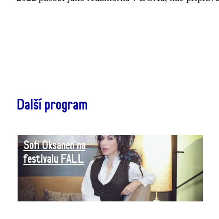
Další program
Sofi Oksanen na
festivalu FALL