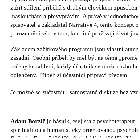
zažít sdílení příběhů s druhým člověkem způsobem
naslouchám a převyprávím. A právě v jednoduchos
spisovatel a zakladatel Narrative 4, tento koncept
porozumění všude tam, kde lidé prožívají život jina
Základem zážitkového programu jsou vlastní autent
zásadní. Osobní příběh by měl být na téma „promě
určený ke sdílení, každý účastník se může rozhodn
odlehčený. Příběh si účastníci připraví předem.
Je možné se zúčastnit i samostatné diskuze bez v
Adam Borzič
je básník, esejista a psychoterapeut
spiritualitou a humanisticky orientovanou psychol