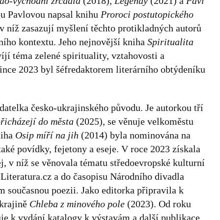
do-východní zrcadla
(2018),
Legendy
(2021) a
Paví
ou Pavlovou napsal knihu
Proroci postutopického
v níž zasazují myšlení těchto protikladných autorů
árního kontextu. Jeho nejnovější kniha
Spiritualita
jí téma zelené spirituality, vztahovosti a
ince 2023 byl šéfredaktorem literárního obtýdeníku
adatelka česko-ukrajinského původu. Je autorkou tří
přicházejí do města
(2025), se věnuje velkoměstu
niha
Osip míří na jih
(2014) byla nominována na
také povídky, fejetony a eseje. V roce 2023 získala
, v níž se věnovala tématu středoevropské kulturní
 iLiteratura.cz a do časopisu Národního divadla
ím současnou poezii. Jako editorka připravila k
Ukrajině
Chleba z minového pole
(2023). Od roku
e k vydání katalogy k výstavám a další publikace.