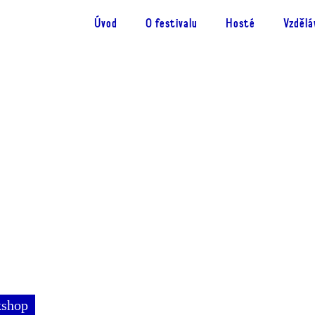
Úvod
O festivalu
Hosté
Vzdělá
shop