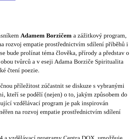
ásníkem
Adamem Borzičem
a zážitkový program,
 rozvoj empatie prostřednictvím sdílení příběhů i
e bude prolínat téma člověka, přírody a představ o
 obou tvůrců a v eseji Adama Borziče Spiritualita
ké čtení poezie.
čnou příležitost zúčastnit se diskuze s vybranými
i, kteří se podělí (nejen) o to, jakým způsobem do
zující vzdělávací program je pak inspirován
měřen na rozvoj empatie prostřednictvím sdílení
ve 4 a vzdělávací programy Centra DOX, umožňuje