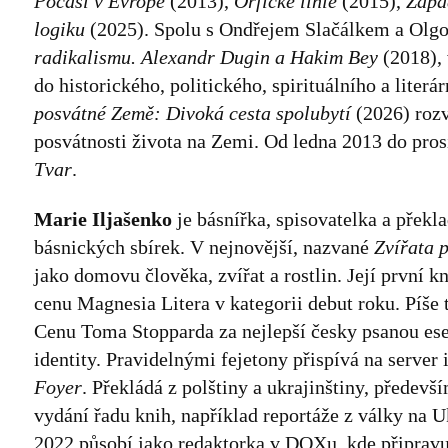
Počasí v Evropě
(2013),
Orfické linie
(2015),
Zápa
logiku
(2025). Spolu s Ondřejem Slačálkem a Olg
radikalismu. Alexandr Dugin a Hakim Bey
(2018), 
do historického, politického, spirituálního a liter
posvátné Země: Divoká cesta spolubytí
(2026) rozví
posvátnosti života na Zemi. Od ledna 2013 do pros
Tvar
.
Marie Iljašenko
je básnířka, spisovatelka a překl
básnických sbírek. V nejnovější, nazvané
Zvířata 
jako domovu člověka, zvířat a rostlin. Její první k
cenu Magnesia Litera v kategorii debut roku. Píše 
Cenu Toma Stopparda za nejlepší česky psanou esej
identity. Pravidelnými fejetony přispívá na server
Foyer
. Překládá z polštiny a ukrajinštiny, předevš
vydání řadu knih, například reportáže z války na 
2022 působí jako redaktorka v DOXu, kde připravuj