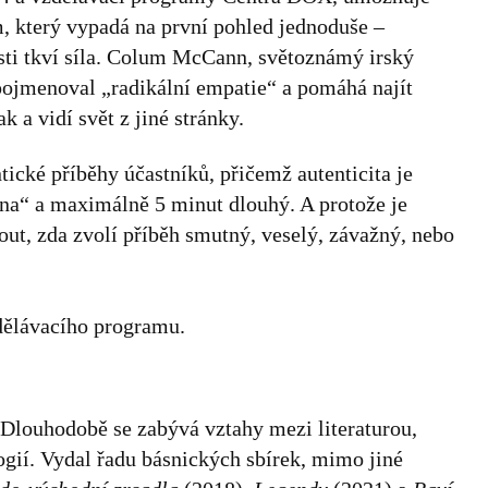
, který vypadá na první pohled jednoduše –
ti tkví síla. Colum McCann, světoznámý irský
 pojmenoval „radikální empatie“ a pomáhá najít
k a vidí svět z jiné stránky.
ické příběhy účastníků, přičemž autenticita je
na“ a maximálně 5 minut dlouhý. A protože je
out, zda zvolí příběh smutný, veselý, závažný, nebo
zdělávacího programu.
. Dlouhodobě se zabývá vztahy mezi literaturou,
ogií. Vydal řadu básnických sbírek, mimo jiné