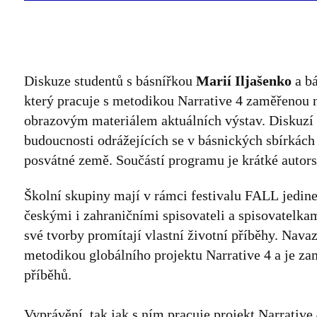
Diskuze studentů s básnířkou
Marií Iljašenko
a b
který pracuje s metodikou Narrative 4 zaměřenou na
obrazovým materiálem aktuálních výstav. Diskuzí s
budoucnosti odrážejících se v básnických sbírkách
posvátné země. Součástí programu je krátké autors
Školní skupiny mají v rámci festivalu FALL jedine
českými i zahraničními spisovateli a spisovatelkam
své tvorby promítají vlastní životní příběhy. Nava
metodikou globálního projektu Narrative 4 a je za
příběhů.
Vyprávění, tak jak s ním pracuje projekt Narrati