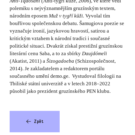
Anti-Tqaosani
(Anti-tygří kůže, 2006), ve které vedl
polemiku s nejvýznamnějším gruzínským textem,
národním eposem
Muž v tygří kůži.
Vyvolal tím
bouřlivou společenskou debatu.
Šamugiova poezie se
vyznačuje ironií, jazykovou hravostí, satirou a
kritickým vztahem k národní tradici i současné
politické situaci. Dvakrát získal prestižní gruzínskou
literární cenu Saba, a to za sbírky
Daujdómeli
(Akatist, 2011) a
Šizogadoeba
(Schizospolečnost,
2014). Je zakladatelem a redaktorem portálu
současného umění demo.ge. Vystudoval filologii na
Tbiliské státní univerzitě a v letech 2018–2022
působil jako prezident gruzínského PEN klubu.
Zpět