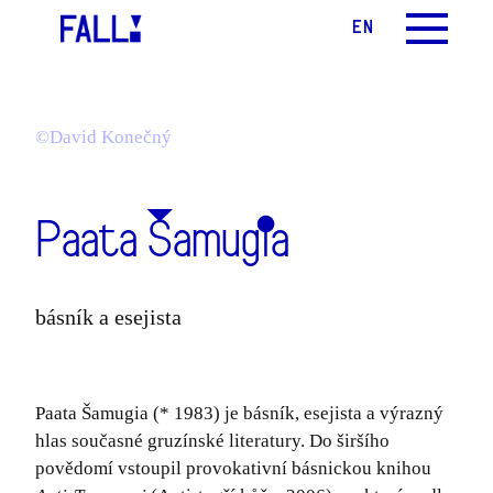
CS
EN
MENU
©David Konečný
Paata Šamugia
básník a esejista
Paata Šamugia (* 1983) je básník, esejista a výrazný
hlas současné gruzínské literatury. Do širšího
povědomí vstoupil provokativní básnickou knihou