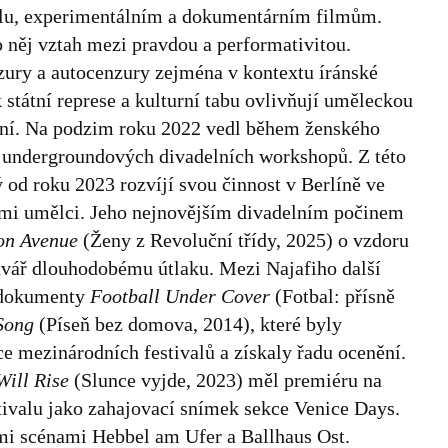
lu, experimentálním a dokumentárním filmům.
něj vztah mezi pravdou a performativitou.
ury a autocenzury zejména v kontextu íránské
 státní represe a kulturní tabu ovlivňují uměleckou
ení. Na podzim roku 2022 vedl během ženského
i undergroundových divadelních workshopů. Z této
ý od roku 2023 rozvíjí svou činnost v Berlíně ve
ími umělci. Jeho nejnovějším divadelním počinem
on Avenue
(Ženy z Revoluční třídy, 2025) o vzdoru
 tvář dlouhodobému útlaku. Mezi Najafiho další
í dokumenty
Football Under Cover
(Fotbal: přísně
Song
(Píseň bez domova, 2014), které byly
e mezinárodních festivalů a získaly řadu ocenění.
Will Rise
(Slunce vyjde, 2023) měl premiéru na
ivalu jako zahajovací snímek sekce Venice Days.
mi scénami Hebbel am Ufer a Ballhaus Ost.