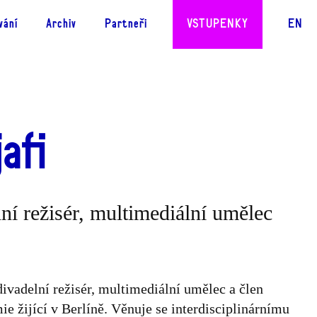
CS
vání
Archiv
Partneři
VSTUPENKY
EN
afi
ní režisér, multimediální umělec
divadelní režisér, multimediální umělec a člen
e žijící v Berlíně. Věnuje se interdisciplinárnímu