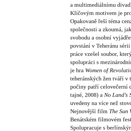
a multimediálnímu divad
Klíčovým motivem je pro 
Opakovaně řeší téma cenz
společnosti a zkoumá, jak
svobodu a osobní vyjádř
povstání v Teheránu séri
práce vzešel soubor, kter
spolupráci s mezinárodn
je hra
Women of Revoluti
teheránských žen tváří v
počiny patří celovečern
tajné, 2008) a
No Land’s 
uvedeny na více než stovc
Nejnovější film
The Sun 
Benátském filmovém fest
Spolupracuje s berlínský