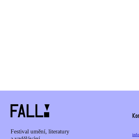
Ko
Festival umění, literatury
inf
a vzdělávání