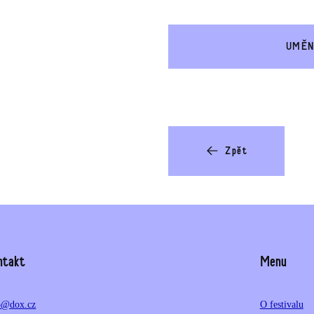
UMĚNÍ
Zpět
ntakt
Menu
o@dox.cz
O festivalu