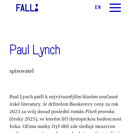
CS
EN
MENU
Paul Lynch
spisovatel
Paul Lynch patří k nejvýraznějším hlasům současné
irské literatury. Je držitelem Bookerovy ceny za rok
2023 za svůj dosud poslední román
Píseň proroka
(česky 2025), ve kterém líčí dystopickou budoucnost
Irska. Očima matky čtyř dětí zde sleduje mrazivou