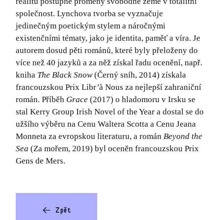
realitu postupné proměny svobodné země v totalitní
společnost. Lynchova tvorba se vyznačuje
jedinečným poetickým stylem a náročnými
existenčními tématy, jako je identita, paměť a víra. Je
autorem dosud pěti románů, které byly přeloženy do
více než 40 jazyků a za něž získal řadu ocenění, např.
kniha
The Black Snow
(Černý sníh, 2014) získala
francouzskou Prix Libr
’
à Nous za nejlepší zahraniční
román. Příběh
Grace
(2017) o hladomoru v Irsku se
stal Kerry Group Irish Novel of the Year a dostal se do
užšího výběru na Cenu Waltera Scotta a Cenu Jeana
Monneta za evropskou literaturu, a román
Beyond the
Sea
(Za mořem, 2019) byl oceněn francouzskou Prix
Gens de Mers.
Zpět