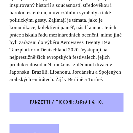
inspirovaný historií a současností, středověkou i
barokní estetikou, univerzálními symboly a také
politickými gesty. Zajímají je témata, jako je
komunikace, kolektivní paměť, násilí a moc. Jejich
práce získala řadu mezinárodních ocenění, mimo jiné
byli zařazeni do výběru Aerowaves Twenty 19 a
Tanzplattform Deutschland 2020. Vystupují na
nejprestižnějších evropských festivalech, jejich
produkci dosud měli možnost zhlédnout diváci v
Japonsku, Brazílii, Libanonu, Jordánsku a Spojených
arabských emirátech. Žijí v Berlíně a Turíně.
PANZETTI / TICCONI: AeReA | 4. 10.