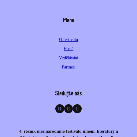
Menu
O festivalu
Hosté
Vzdělávání
Partneři
Sledujte nás
4. ročník mezinárodního festivalu umění, literatury a