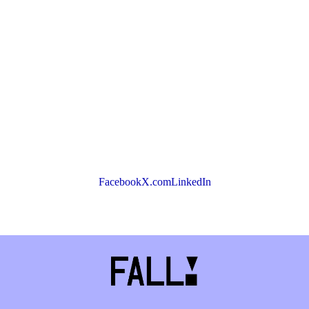
metus. Morbi id lacus in libero malesuada scelerisque
at a justo. Sed aliquet rutrum molestie. Proin
venenatis, ex sit amet placerat auctor, mauris magna
hendrerit nibh, a molestie ante arcu at lacus. Vivamus
sit amet imperdiet turpis. Aliquam tristique, magna ut
vulputate pulvinar, mi est porta elit, sodales
vestibulum mauris purus eget ante. Mauris id purus
sed lectus efficitur maximus placerat at erat.
Facebook
X.com
LinkedIn