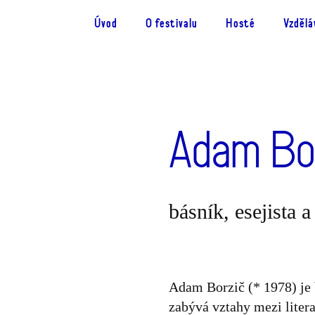
Úvod
O festivalu
Hosté
Vzdělá
Adam Bo
básník, esejista 
Adam Borzič (* 1978) je 
zabývá vztahy mezi litera