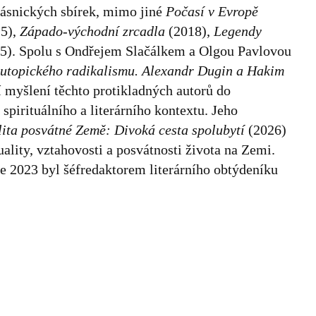
básnických sbírek, mimo jiné
Počasí v Evropě
5),
Západo-východní zrcadla
(2018),
Legendy
5). Spolu s Ondřejem Slačálkem a Olgou Pavlovou
tutopického radikalismu. Alexandr Dugin a Hakim
í myšlení těchto protikladných autorů do
 spirituálního a literárního kontextu. Jeho
lita posvátné Země: Divoká cesta spolubytí
(2026)
uality, vztahovosti a posvátnosti života na Zemi.
e 2023 byl šéfredaktorem literárního obtýdeníku