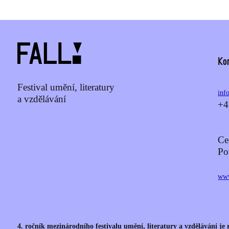
Ko
Festival umění, literatury
inf
a vzdělávání
+4
Ce
Po
www
4. ročník mezinárodního festivalu umění, literatury a vzdělávání je