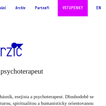
CS
vání
Archiv
Partneři
VSTUPENKY
EN
rzič
a psychoterapeut
básník, esejista a psychoterapeut. Dlouhodobě se
turou, spiritualitou a humanisticky orientovanou