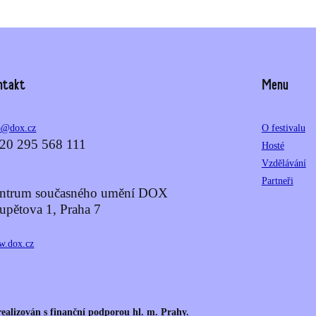
ntakt
Menu
o@dox.cz
O festivalu
20 295 568 111
Hosté
Vzdělávání
Partneři
ntrum současného umění DOX
upětova 1, Praha 7
.dox.cz
 realizován s finanční podporou hl. m. Prahy.