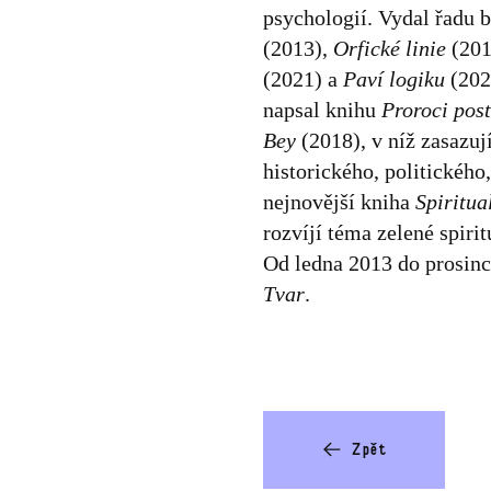
psychologií. Vydal řadu 
(2013),
Orfické linie
(201
(2021) a
Paví logiku
(202
napsal knihu
Proroci pos
Bey
(2018), v níž zasazuj
historického, politického,
nejnovější kniha
Spiritua
rozvíjí téma zelené spirit
Od ledna 2013 do prosinc
Tvar
.
Zpět